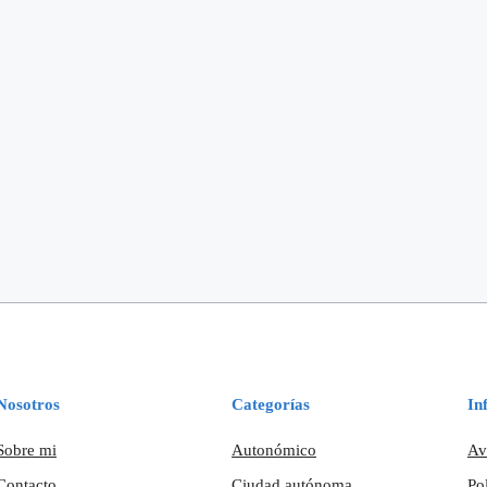
Nosotros
Categorías
In
Sobre mi
Autonómico
Av
Contacto
Ciudad autónoma
Po