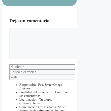
Deja un comentario
Comentario
Nombre
Correo
electrónico
Web
Responsable: Fco. Javier Ortega
Jiménez
Finalidad del tratamiento: Controlar
los comentarios
Legitimación: Tu propio
consentimiento
Comunicación de los datos: No se
comunicarán salvo previsión legal