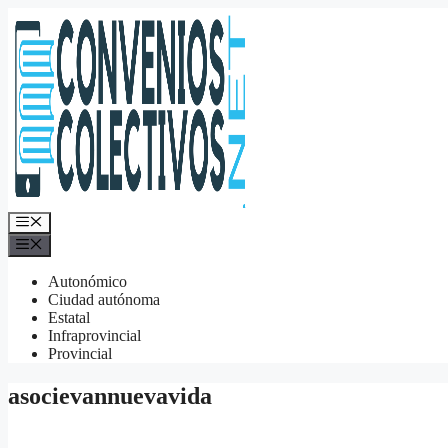
Saltar
al
contenido
Menú
Menú
Autonómico
Ciudad autónoma
Estatal
Infraprovincial
Provincial
asocievannuevavida