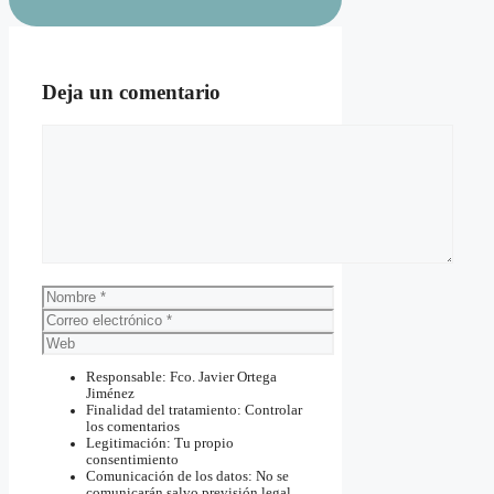
Deja un comentario
Comentario
Nombre
Correo
electrónico
Web
Responsable: Fco. Javier Ortega
Jiménez
Finalidad del tratamiento: Controlar
los comentarios
Legitimación: Tu propio
consentimiento
Comunicación de los datos: No se
comunicarán salvo previsión legal