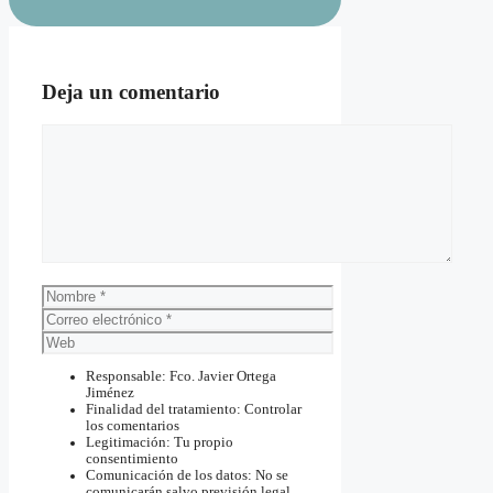
Deja un comentario
Comentario
Nombre
Correo
electrónico
Web
Responsable: Fco. Javier Ortega
Jiménez
Finalidad del tratamiento: Controlar
los comentarios
Legitimación: Tu propio
consentimiento
Comunicación de los datos: No se
comunicarán salvo previsión legal