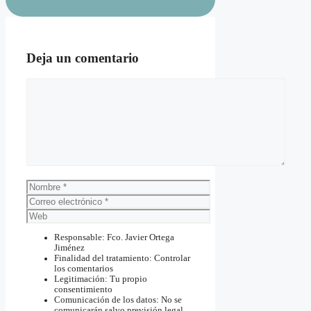
Deja un comentario
Comentario
Nombre
Correo
electrónico
Web
Responsable: Fco. Javier Ortega
Jiménez
Finalidad del tratamiento: Controlar
los comentarios
Legitimación: Tu propio
consentimiento
Comunicación de los datos: No se
comunicarán salvo previsión legal