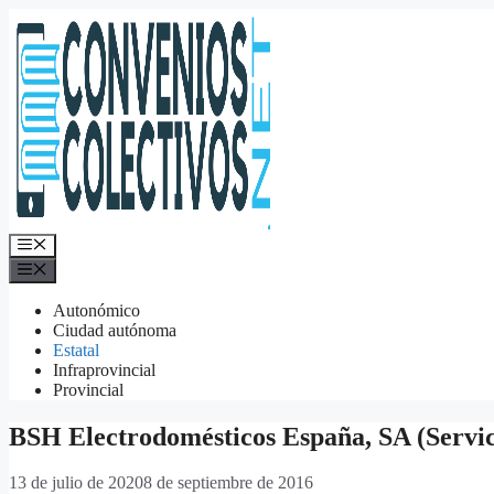
Saltar
al
contenido
Menú
Menú
Autonómico
Ciudad autónoma
Estatal
Infraprovincial
Provincial
BSH Electrodomésticos España, SA (Servici
13 de julio de 2020
8 de septiembre de 2016