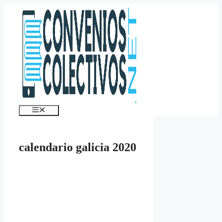
Saltar
al
contenido
Menú
calendario galicia 2020