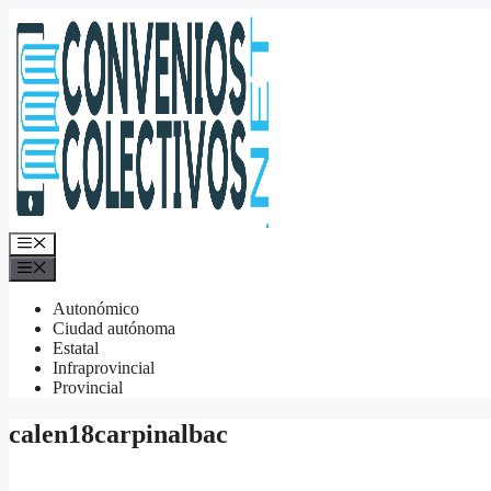
Saltar
al
contenido
Menú
Menú
Autonómico
Ciudad autónoma
Estatal
Infraprovincial
Provincial
calen18carpinalbac