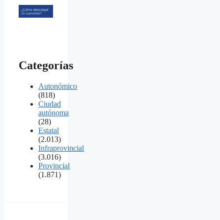
Categorías
Autonómico
(818)
Ciudad
autónoma
(28)
Estatal
(2.013)
Infraprovincial
(3.016)
Provincial
(1.871)