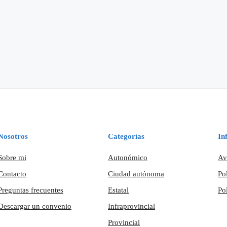
Nosotros
Categorías
In
Sobre mi
Autonómico
Av
Contacto
Ciudad autónoma
Po
Preguntas frecuentes
Estatal
Po
Descargar un convenio
Infraprovincial
Provincial