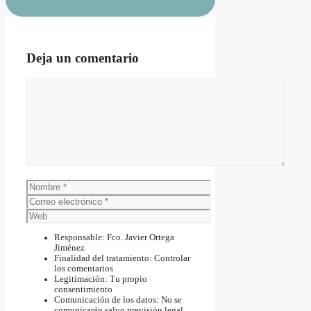
Deja un comentario
Comentario
Nombre
Correo
electrónico
Web
Responsable: Fco. Javier Ortega
Jiménez
Finalidad del tratamiento: Controlar
los comentarios
Legitimación: Tu propio
consentimiento
Comunicación de los datos: No se
comunicarán salvo previsión legal