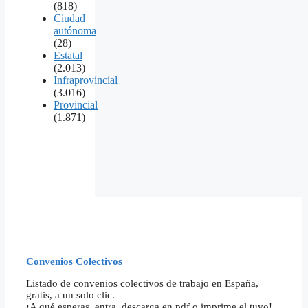
(818)
Ciudad
autónoma
(28)
Estatal
(2.013)
Infraprovincial
(3.016)
Provincial
(1.871)
Convenios Colectivos
Listado de convenios colectivos de trabajo en España,
gratis, a un solo clic.
¡A qué esperas, entra, descarga en pdf o imprime el tuyo!