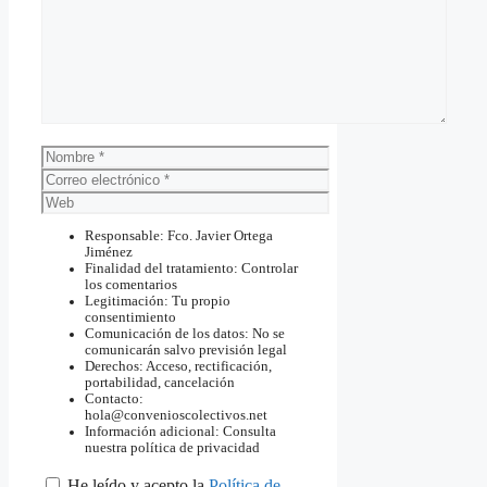
Nombre
Correo
electrónico
Web
Responsable: Fco. Javier Ortega
Jiménez
Finalidad del tratamiento: Controlar
los comentarios
Legitimación: Tu propio
consentimiento
Comunicación de los datos: No se
comunicarán salvo previsión legal
Derechos: Acceso, rectificación,
portabilidad, cancelación
Contacto:
hola@convenioscolectivos.net
Información adicional: Consulta
nuestra política de privacidad
He leído y acepto la
Política de