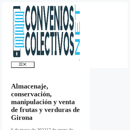
Saltar
al
contenido
Menú
Almacenaje,
conservación,
manipulación y venta
de frutas y verduras de
Girona
6 de mayo de 2022
17 de enero de