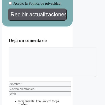
Acepto la
Política de privacidad
Deja un comentario
Comentario
Nombre
Correo
electrónico
Web
Responsable: Fco. Javier Ortega
Jiménez