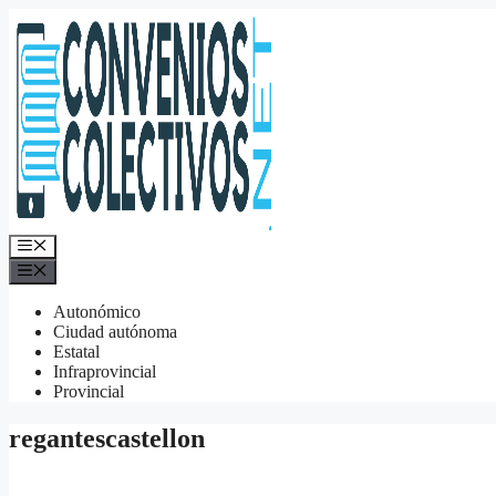
Saltar
al
contenido
Menú
Menú
Autonómico
Ciudad autónoma
Estatal
Infraprovincial
Provincial
regantescastellon