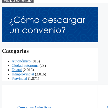
Categorías
Autonómico
(818)
Ciudad autónoma
(28)
Estatal
(2.013)
Infraprovincial
(3.016)
Provincial
(1.871)
Convenios Colectivos