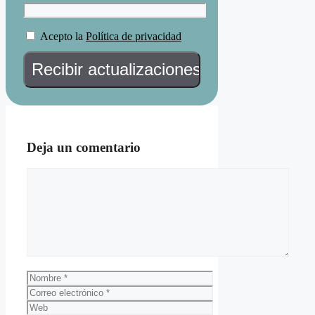
Acepto la
Política de privacidad
Deja un comentario
Comentario
Nombre
Correo
electrónico
Web