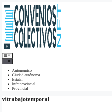
Saltar
al
contenido
Menú
Menú
Autonómico
Ciudad autónoma
Estatal
Infraprovincial
Provincial
vitrabajotemporal