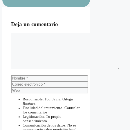
Deja un comentario
Comentario
Nombre
Correo
electrónico
Web
Responsable: Fco. Javier Ortega
Jiménez
Finalidad del tratamiento: Controlar
los comentarios
Legitimación: Tu propio
consentimiento
Comunicación de los datos: No se
comunicarán salvo previsión legal