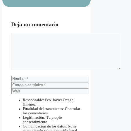
Deja un comentario
Comentario
Nombre
Correo
electrónico
Web
Responsable: Fco. Javier Ortega
Jiménez
Finalidad del tratamiento: Controlar
los comentarios
Legitimación: Tu propio
consentimiento
Comunicación de los datos: No se
comunicarán salvo previsión legal