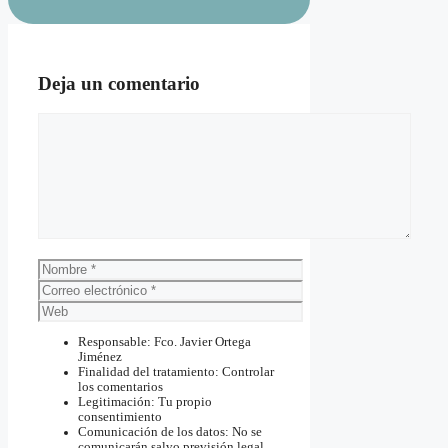
Deja un comentario
Comentario
Nombre
Correo
electrónico
Web
Responsable: Fco. Javier Ortega
Jiménez
Finalidad del tratamiento: Controlar
los comentarios
Legitimación: Tu propio
consentimiento
Comunicación de los datos: No se
comunicarán salvo previsión legal