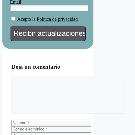
Email
Acepto la
Política de privacidad
Deja un comentario
Comentario
Nombre
Correo
electrónico
Web