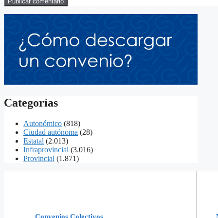
Categorías
Autonómico
(818)
Ciudad autónoma
(28)
Estatal
(2.013)
Infraprovincial
(3.016)
Provincial
(1.871)
Convenios Colectivos