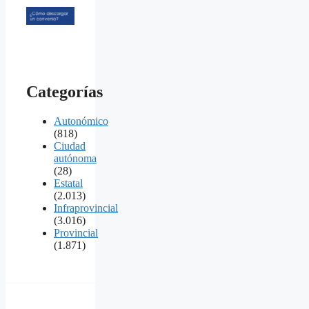
Categorías
Autonómico
(818)
Ciudad
autónoma
(28)
Estatal
(2.013)
Infraprovincial
(3.016)
Provincial
(1.871)