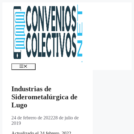
Saltar
al
contenido
Menú
Industrias de
Siderometalúrgica de
Lugo
24 de febrero de 2022
28 de julio de
2019
Actualizado el 24 febrero, 2022