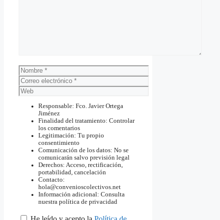
Nombre
Correo
electrónico
Web
Responsable: Fco. Javier Ortega
Jiménez
Finalidad del tratamiento: Controlar
los comentarios
Legitimación: Tu propio
consentimiento
Comunicación de los datos: No se
comunicarán salvo previsión legal
Derechos: Acceso, rectificación,
portabilidad, cancelación
Contacto:
hola@convenioscolectivos.net
Información adicional: Consulta
nuestra política de privacidad
He leído y acepto la
Política de