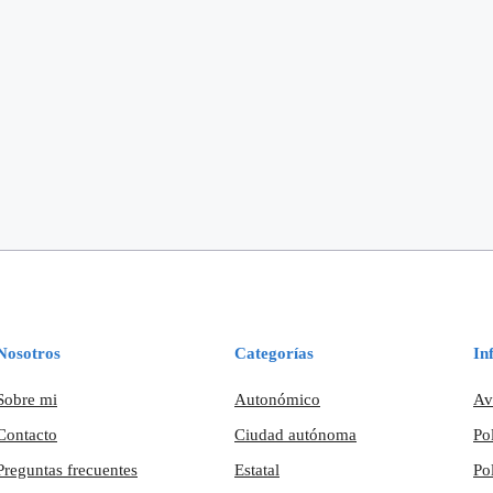
Nosotros
Categorías
In
Sobre mi
Autonómico
Av
Contacto
Ciudad autónoma
Po
Preguntas frecuentes
Estatal
Po