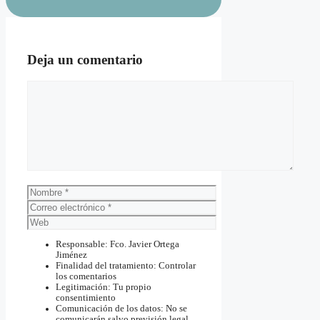
Deja un comentario
Comentario
Nombre
Correo
electrónico
Web
Responsable: Fco. Javier Ortega
Jiménez
Finalidad del tratamiento: Controlar
los comentarios
Legitimación: Tu propio
consentimiento
Comunicación de los datos: No se
comunicarán salvo previsión legal