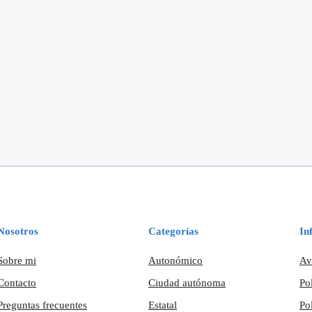
Nosotros
Categorías
In
Sobre mi
Autonómico
Av
Contacto
Ciudad autónoma
Po
Preguntas frecuentes
Estatal
Po