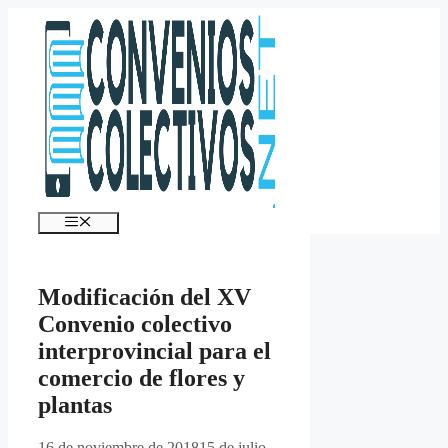
Saltar
al
contenido
Menú
Modificación del XV
Convenio colectivo
interprovincial para el
comercio de flores y
plantas
16 de noviembre de 2018
15 de julio