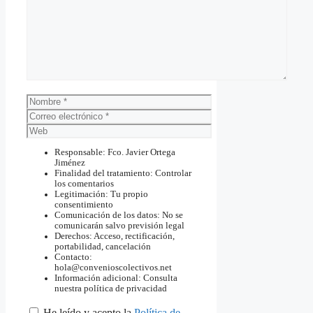
Nombre
Correo
electrónico
Web
Responsable: Fco. Javier Ortega
Jiménez
Finalidad del tratamiento: Controlar
los comentarios
Legitimación: Tu propio
consentimiento
Comunicación de los datos: No se
comunicarán salvo previsión legal
Derechos: Acceso, rectificación,
portabilidad, cancelación
Contacto:
hola@convenioscolectivos.net
Información adicional: Consulta
nuestra política de privacidad
He leído y acepto la
Política de