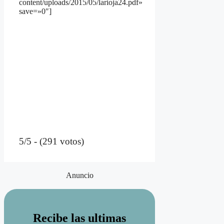
content/uploads/2015/05/larioja24.pdf»
save=»0″]
5/5 - (291 votos)
Anuncio
Recibe las ultimas