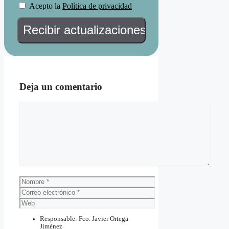
Acepto la
Política de privacidad
Deja un comentario
Comentario
Nombre
Correo
electrónico
Web
Responsable: Fco. Javier Ortega
Jiménez