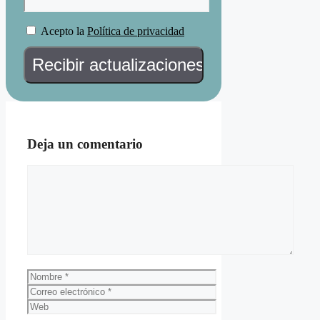
Acepto la
Política de privacidad
Deja un comentario
Comentario
Nombre
Correo
electrónico
Web