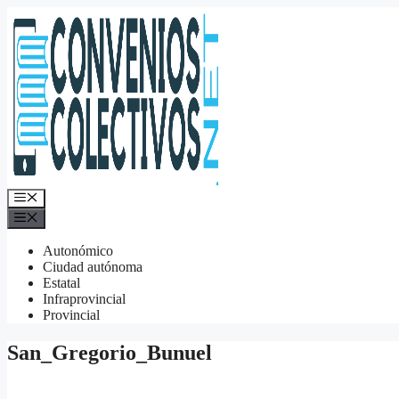
Saltar
al
contenido
Menú
Menú
Autonómico
Ciudad autónoma
Estatal
Infraprovincial
Provincial
San_Gregorio_Bunuel