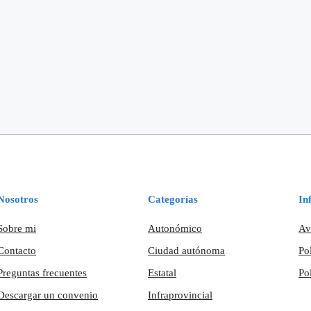
Nosotros
Categorías
In
Sobre mi
Autonómico
Av
Contacto
Ciudad autónoma
Po
Preguntas frecuentes
Estatal
Po
Descargar un convenio
Infraprovincial