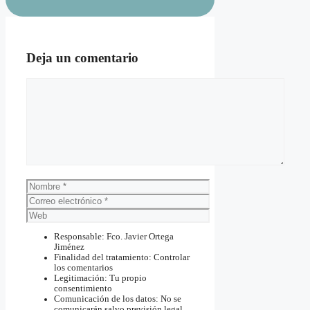
Deja un comentario
Comentario
Nombre
Correo
electrónico
Web
Responsable: Fco. Javier Ortega
Jiménez
Finalidad del tratamiento: Controlar
los comentarios
Legitimación: Tu propio
consentimiento
Comunicación de los datos: No se
comunicarán salvo previsión legal