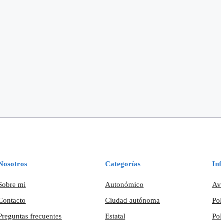
Nosotros
Categorías
In
Sobre mi
Autonómico
Av
Contacto
Ciudad autónoma
Po
Preguntas frecuentes
Estatal
Po