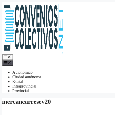
Saltar
al
contenido
Menú
Menú
Autonómico
Ciudad autónoma
Estatal
Infraprovincial
Provincial
mercancarresev20