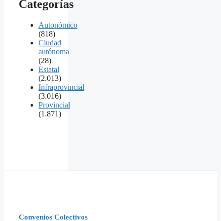
Categorías
Autonómico
(818)
Ciudad
autónoma
(28)
Estatal
(2.013)
Infraprovincial
(3.016)
Provincial
(1.871)
Convenios Colectivos