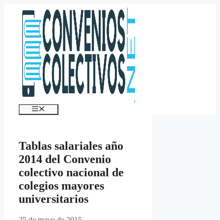
Saltar
al
contenido
Menú
Tablas salariales año
2014 del Convenio
colectivo nacional de
colegios mayores
universitarios
25 de mayo de 2015