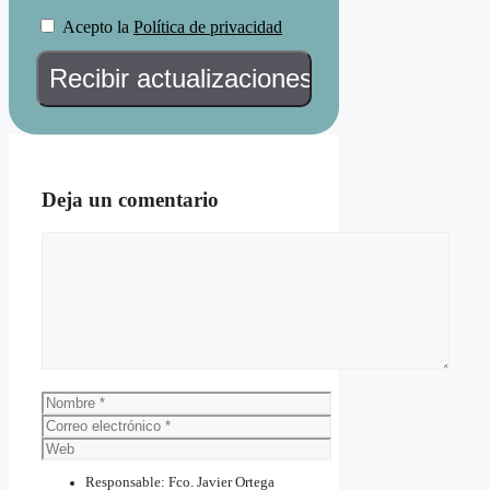
Acepto la
Política de privacidad
Deja un comentario
Comentario
Nombre
Correo
electrónico
Web
Responsable: Fco. Javier Ortega