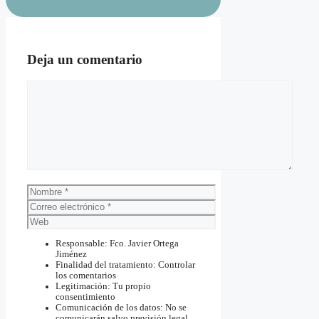
Deja un comentario
Comentario
Nombre
Correo
electrónico
Web
Responsable: Fco. Javier Ortega
Jiménez
Finalidad del tratamiento: Controlar
los comentarios
Legitimación: Tu propio
consentimiento
Comunicación de los datos: No se
comunicarán salvo previsión legal