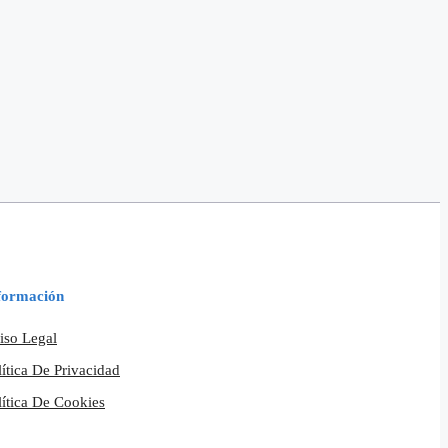
formación
iso Legal
lítica De Privacidad
lítica De Cookies