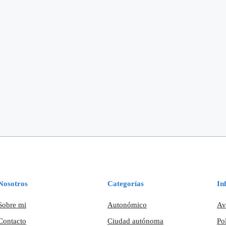
Nosotros
Categorías
In
Sobre mi
Autonómico
Av
Contacto
Ciudad autónoma
Po