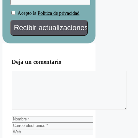
Acepto la
Política de privacidad
Deja un comentario
Comentario
Nombre
Correo
electrónico
Web