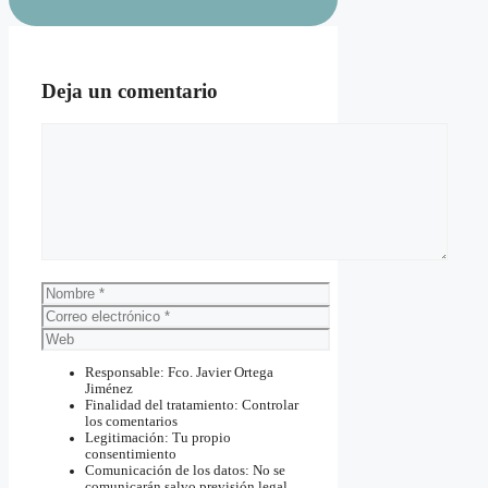
Deja un comentario
Comentario
Nombre
Correo
electrónico
Web
Responsable: Fco. Javier Ortega
Jiménez
Finalidad del tratamiento: Controlar
los comentarios
Legitimación: Tu propio
consentimiento
Comunicación de los datos: No se
comunicarán salvo previsión legal