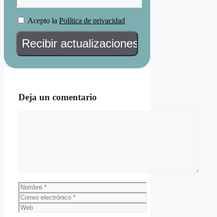
Acepto la
Política de privacidad
Deja un comentario
Comentario
Nombre
Correo
electrónico
Web