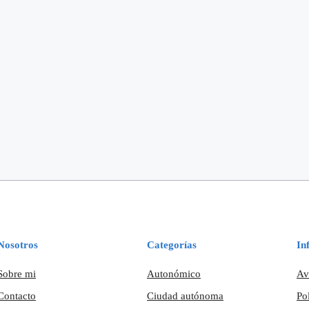
Nosotros
Categorías
In
Sobre mi
Autonómico
Av
Contacto
Ciudad autónoma
Po