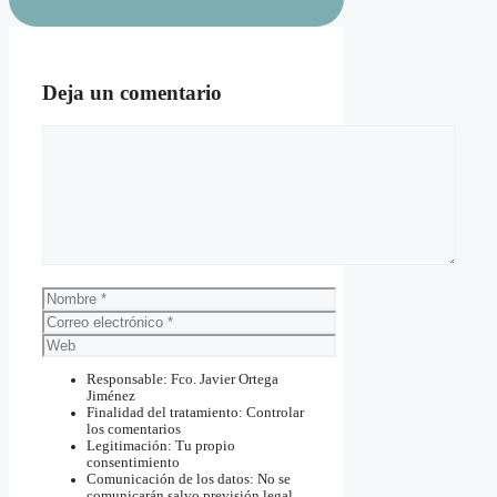
Deja un comentario
Comentario
Nombre
Correo
electrónico
Web
Responsable: Fco. Javier Ortega
Jiménez
Finalidad del tratamiento: Controlar
los comentarios
Legitimación: Tu propio
consentimiento
Comunicación de los datos: No se
comunicarán salvo previsión legal