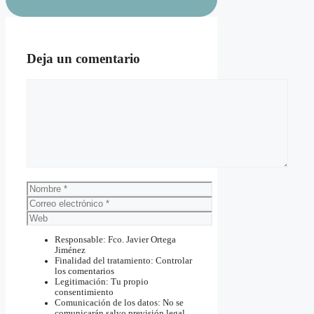
Deja un comentario
Comentario
Nombre
Correo
electrónico
Web
Responsable: Fco. Javier Ortega
Jiménez
Finalidad del tratamiento: Controlar
los comentarios
Legitimación: Tu propio
consentimiento
Comunicación de los datos: No se
comunicarán salvo previsión legal